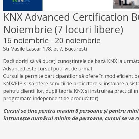
KNX Advanced Certification B
Noiembrie (7 locuri libere)
16 noiembrie
-
20 noiembrie
Str Vasile Lascar 178, et 7, Bucuresti
Dacă doriți să vă duceți cunoștințele de bază KNX la următo
Advanced este cursul potrivit de urmat.
Cursul le permite participantilor să ofere în mod eficient ben
KNX/EIB și să ofere servicii de proiectare și instalare a si
pentru clienții lor, după teoria KNX și instruirea practică 
programare independent de producător).
Cursul se ține pentru maxim 8 persoane și pentru min
întrunește numărul minim de persoane, cursul se va 