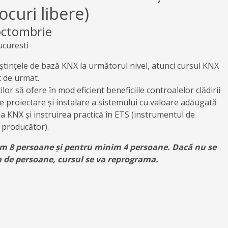
ocuri libere)
octombrie
ucuresti
oștințele de bază KNX la următorul nivel, atunci cursul KNX
t de urmat.
lor să ofere în mod eficient beneficiile controalelor clădirii
de proiectare și instalare a sistemului cu valoare adăugată
ria KNX și instruirea practică în ETS (instrumentul de
producător).
im 8 persoane și pentru minim 4 persoane. Dacă nu se
de persoane, cursul se va reprograma.