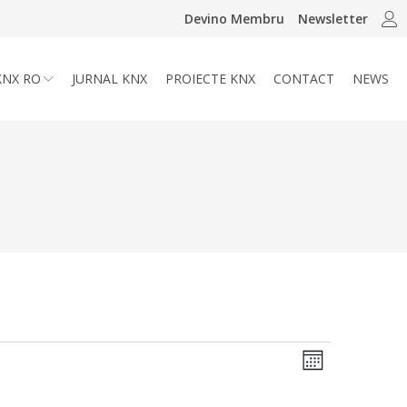
Devino Membru
Newsletter
KNX RO
JURNAL KNX
PROIECTE KNX
CONTACT
NEWS
Navigar
Navigare
Lună
în
în