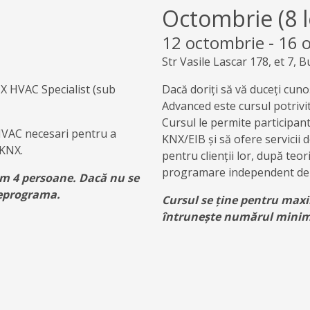
Octombrie (8 l
12 octombrie
-
16 
Str Vasile Lascar 178, et 7, B
 HVAC Specialist (sub
Dacă doriți să vă duceți cun
Advanced este cursul potrivi
Cursul le permite participanti
 HVAC necesari pentru a
KNX/EIB și să ofere servicii 
 KNX.
pentru clienții lor, după teo
programare independent de 
im 4 persoane. Dacă nu se
reprograma.
Cursul se ține pentru max
întrunește numărul minim 