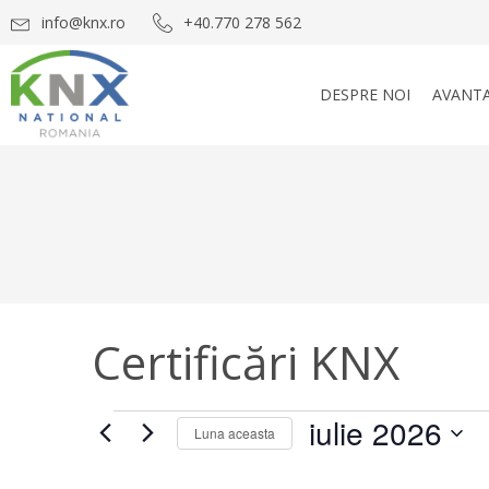
info@knx.ro
+40.770 278 562
DESPRE NOI
AVANTA
Certificări KNX
Cursuri
iulie 2026
Luna aceasta
Selectează