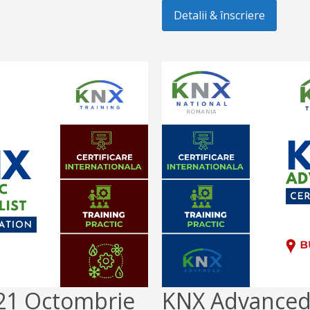
Detalii & înscriere
-21 Octombrie
KNX Advanced 