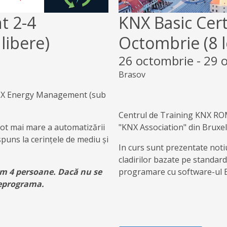
t 2-4
KNX Basic Cert
libere)
Octombrie (8 l
26 octombrie
-
29 
Brasov
NX Energy Management (sub
Centrul de Training KNX ROM
ot mai mare a automatizării
"KNX Association" din Bruxell
ăspuns la cerințele de mediu și
In curs sunt prezentate noti
cladirilor bazate pe standard
im 4 persoane. Dacă nu se
programare cu software-ul 
reprograma.