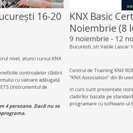
ucurești 16-20
KNX Basic Cert
Noiembrie (8 l
9 noiembrie
-
12 n
Bucuresti, str.Vasile Lascar 1
rul nivel, atunci cursul KNX
Centrul de Training KNX ROM
eficiile controalelor clădirii
"KNX Association" din Bruxell
stemului cu valoare adăugată
în ETS (instrumentul de
In curs sunt prezentate noti
cladirilor bazate pe standard
programare cu software-ul 
im 4 persoane. Dacă nu se
reprograma.