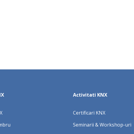
NX
Activitati KNX
X
Certificari KNX
mbru
Seminarii & Workshop-uri