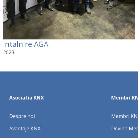
Intalnire AGA
2023
Asociatia KNX
Membri K
Despre noi
Membri KN
Avantaje KNX
Devino Me