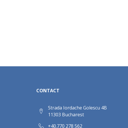
CONTACT
Strada Iordache Golescu 4B
11303 Bucharest
+40.770 278 562