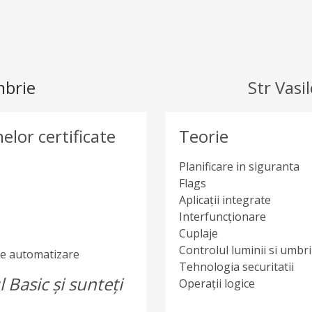
mbrie
Str Vasi
elor certificate
Teorie
Planificare in siguranta
Flags
Aplicații integrate
Interfuncţionare
Cuplaje
Controlul luminii si umbri
 de automatizare
Tehnologia securitatii
l Basic și sunteți
Operații logice