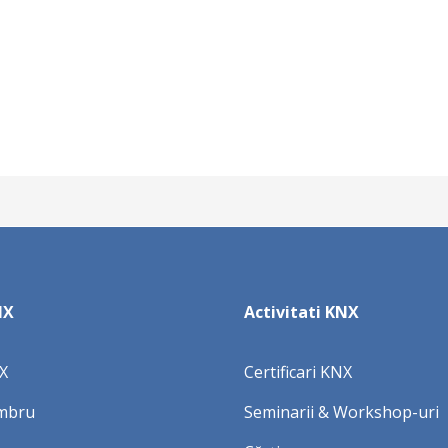
NX
Activitati KNX
X
Certificari KNX
mbru
Seminarii & Workshop-uri