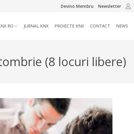
Devino Membru
Newsletter
KNX RO
JURNAL KNX
PROIECTE KNX
CONTACT
NEWS
mbrie (8 locuri libere)