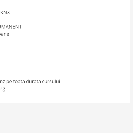
a KNX
 PERMANENT
oane
nz pe toata durata cursului
org