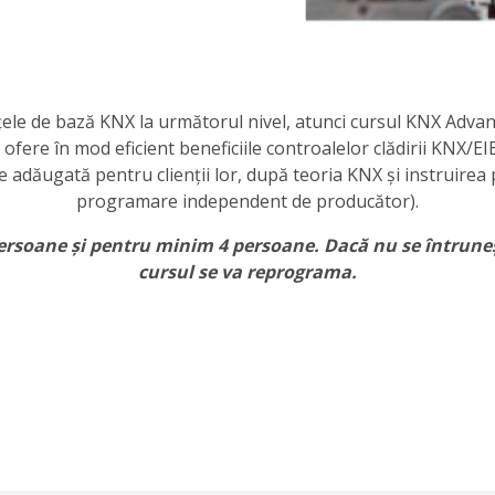
țele de bază KNX la următorul nivel, atunci cursul KNX Advan
ofere în mod eficient beneficiile controalelor clădirii KNX/EIB
e adăugată pentru clienții lor, după teoria KNX și instruirea
programare independent de producător).
persoane și pentru minim 4 persoane. Dacă nu se întrun
cursul se va reprograma.