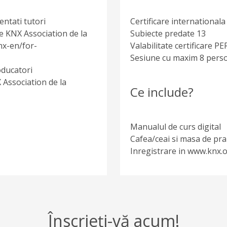
entati tutori
Certificare international
de KNX Association de la
Subiecte predate 13
knx-en/for-
Valabilitate certificare
Sesiune cu maxim 8 pers
oducatori
 Association de la
Ce include?
Manualul de curs digital
Cafea/ceai si masa de pra
Inregistrare in www.knx.
Înscrieți-vă acum!