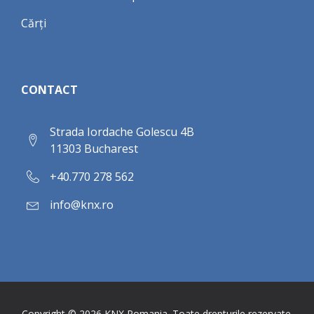
Cărți
CONTACT
Strada Iordache Golescu 4B
11303 Bucharest
+40.770 278 562
info@knx.ro
Copyright ©
2026
KNX Romania. Toate drepturile rezervate.