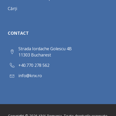
Cărți
CONTACT
Strada Iordache Golescu 4B
11303 Bucharest
+40.770 278 562
info@knx.ro
Copyright ©
2026
KNX Romania. Toate drepturile rezervate.