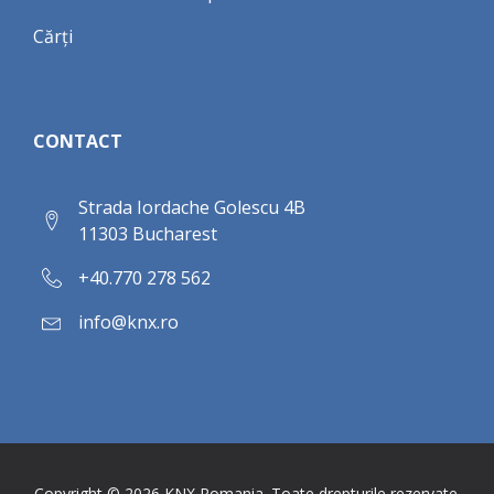
Cărți
CONTACT
Strada Iordache Golescu 4B
11303 Bucharest
+40.770 278 562
info@knx.ro
Copyright ©
2026
KNX Romania. Toate drepturile rezervate.