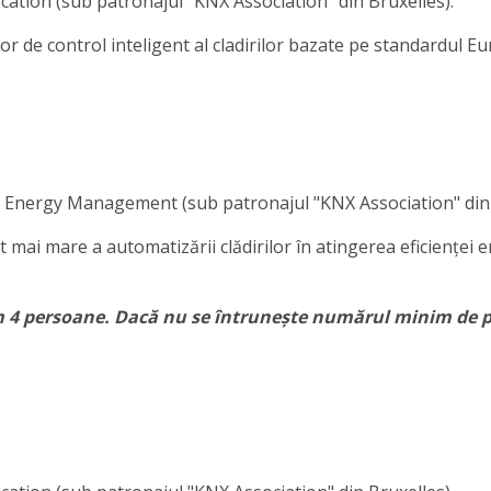
tion (sub patronajul "KNX Association" din Bruxelles).
r de control inteligent al cladirilor bazate pe standardul E
Energy Management (sub patronajul "KNX Association" din 
ai mare a automatizării clădirilor în atingerea eficienței en
m 4 persoane. Dacă nu se întrunește numărul minim de p