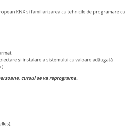
uropean KNX si familiarizarea cu tehnicile de programare cu
urmat.
proiectare și instalare a sistemului cu valoare adăugată
r).
ersoane, cursul se va reprograma.
lles).