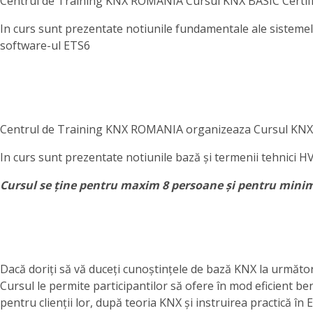
Centrul de Training KNX ROMANIA Cursul KNX BASIC Certifica
In curs sunt prezentate notiunile fundamentale ale sistemelo
software-ul ETS6
Centrul de Training KNX ROMANIA organizeaza Cursul KNX HV
In curs sunt prezentate notiunile bază și termenii tehnici 
Cursul se ține pentru maxim 8 persoane și pentru mini
Dacă doriți să vă duceți cunoștințele de bază KNX la următor
Cursul le permite participantilor să ofere în mod eficient ben
pentru clienții lor, după teoria KNX și instruirea practică