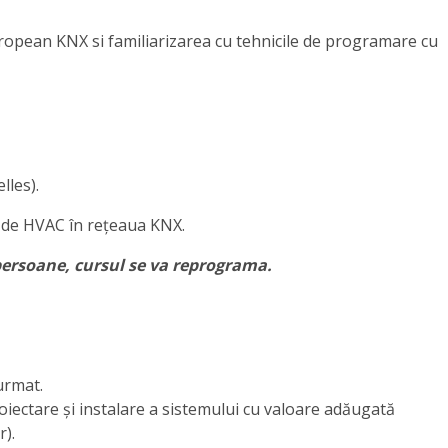
uropean KNX si familiarizarea cu tehnicile de programare cu
lles).
ă de HVAC în rețeaua KNX.
ersoane, cursul se va reprograma.
urmat.
proiectare și instalare a sistemului cu valoare adăugată
r).