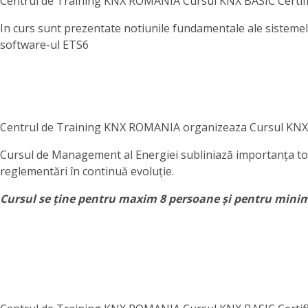
Centrul de Training KNX ROMANIA Cursul KNX BASIC Certifica
In curs sunt prezentate notiunile fundamentale ale sistemelo
software-ul ETS6
Centrul de Training KNX ROMANIA organizeaza Cursul KNX 
Cursul de Management al Energiei subliniază importanța tot m
reglementări în continuă evoluție.
Cursul se ține pentru maxim 8 persoane și pentru mini