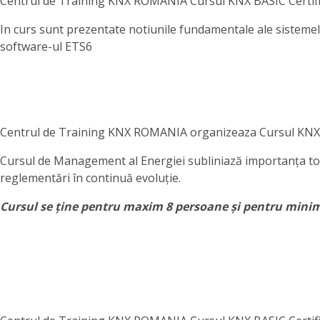
Centrul de Training KNX ROMANIA Cursul KNX BASIC Certifica
In curs sunt prezentate notiunile fundamentale ale sistemelo
software-ul ETS6
Centrul de Training KNX ROMANIA organizeaza Cursul KNX 
Cursul de Management al Energiei subliniază importanța tot m
reglementări în continuă evoluție.
Cursul se ține pentru maxim 8 persoane și pentru mini