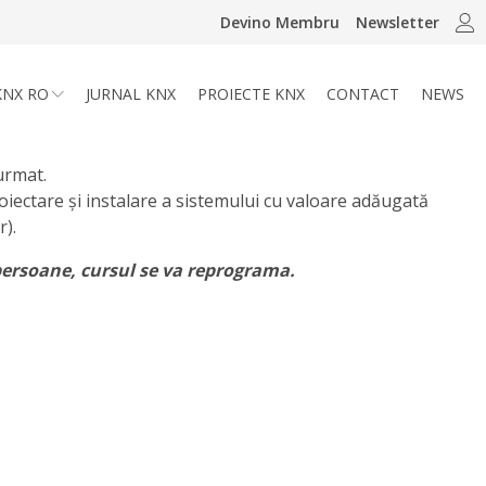
Devino Membru
Newsletter
KNX RO
JURNAL KNX
PROIECTE KNX
CONTACT
NEWS
urmat.
proiectare și instalare a sistemului cu valoare adăugată
r).
ersoane, cursul se va reprograma.