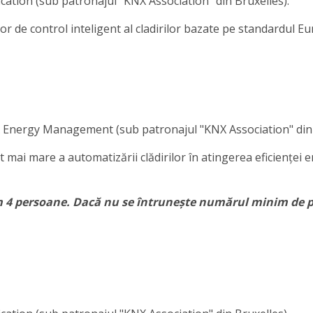
tion (sub patronajul "KNX Association" din Bruxelles).
r de control inteligent al cladirilor bazate pe standardul E
Energy Management (sub patronajul "KNX Association" din 
ai mare a automatizării clădirilor în atingerea eficienței en
m 4 persoane. Dacă nu se întrunește numărul minim de p