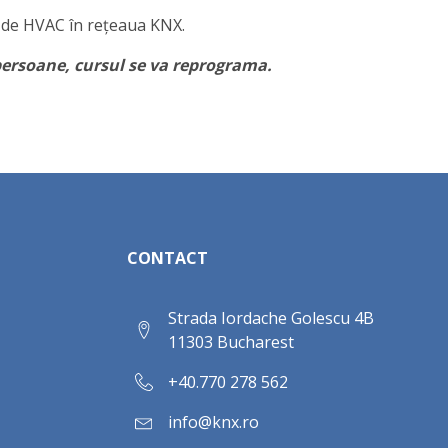
ă de HVAC în rețeaua KNX.
ersoane, cursul se va reprograma.
CONTACT
Strada Iordache Golescu 4B
11303 Bucharest
+40.770 278 562
info@knx.ro