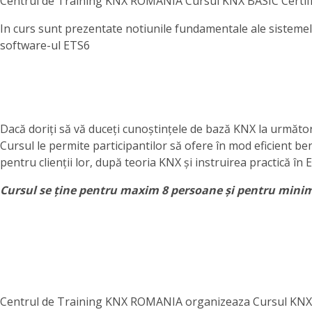
Centrul de Training KNX ROMANIA Cursul KNX BASIC Certifica
In curs sunt prezentate notiunile fundamentale ale sistemelo
software-ul ETS6
Dacă doriți să vă duceți cunoștințele de bază KNX la următor
Cursul le permite participantilor să ofere în mod eficient ben
pentru clienții lor, după teoria KNX și instruirea practică
Cursul se ține pentru maxim 8 persoane și pentru mini
Centrul de Training KNX ROMANIA organizeaza Cursul KNX HV