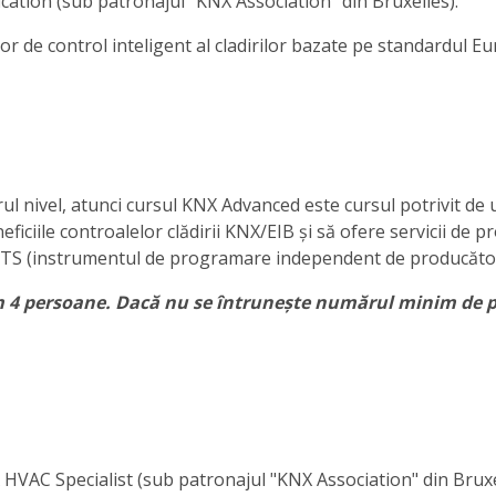
tion (sub patronajul "KNX Association" din Bruxelles).
r de control inteligent al cladirilor bazate pe standardul E
ul nivel, atunci cursul KNX Advanced este cursul potrivit de 
eficiile controalelor clădirii KNX/EIB și să ofere servicii de 
 în ETS (instrumentul de programare independent de producăto
m 4 persoane. Dacă nu se întrunește numărul minim de p
AC Specialist (sub patronajul "KNX Association" din Bruxe