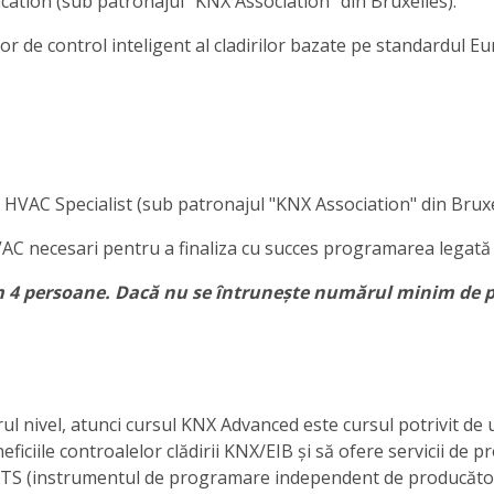
tion (sub patronajul "KNX Association" din Bruxelles).
r de control inteligent al cladirilor bazate pe standardul E
AC Specialist (sub patronajul "KNX Association" din Bruxe
HVAC necesari pentru a finaliza cu succes programarea legat
m 4 persoane. Dacă nu se întrunește numărul minim de p
ul nivel, atunci cursul KNX Advanced este cursul potrivit de 
eficiile controalelor clădirii KNX/EIB și să ofere servicii de 
 în ETS (instrumentul de programare independent de producăto